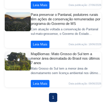
ampliação da operação da LATAM Airlines e
Leia Mais
Data publicação: 27/06/2026
Para preservar o Pantanal, podutores rurais
têm ações de conservação remuneradas por
programa do Governo de MS
Com atuação voltada a conservação do Pantanal
sul-mato-grossense, o Governo do Estado
incentiva ações de restauração ecológica e adoção
de práticas produtivas sustentáveis realizad
Leia Mais
Data publicação: 18/06/2026
MapBiomas: Mato Grosso do Sul tem a
menor área desmatada do Brasil nos últimos
7 anos
Mato Grosso do Sul tem a menor área de
desmatamento sem licença ambiental nos últimos
sete anos, entre todas as unidades da federação.
Os dados estão no Relatório Anual de Desmatam
Leia Mais
Data publicação: 09/06/2026
1