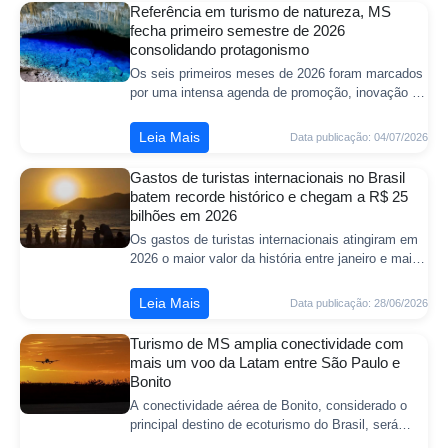
Referência em turismo de natureza, MS
fecha primeiro semestre de 2026
consolidando protagonismo
Os seis primeiros meses de 2026 foram marcados
por uma intensa agenda de promoção, inovação e
fortalecimento institucional da FundturMS
(Fundação de Turismo de Mato Grosso do Sul).
Leia Mais
Data publicação: 04/07/2026
Gastos de turistas internacionais no Brasil
batem recorde histórico e chegam a R$ 25
bilhões em 2026
Os gastos de turistas internacionais atingiram em
2026 o maior valor da história entre janeiro e maio:
R$ 25 bilhões. O valor é 11% maior na
comparação com o mesmo período do ano p
Leia Mais
Data publicação: 28/06/2026
Turismo de MS amplia conectividade com
mais um voo da Latam entre São Paulo e
Bonito
A conectividade aérea de Bonito, considerado o
principal destino de ecoturismo do Brasil, será
fortalecida a partir de 25 de outubro com a