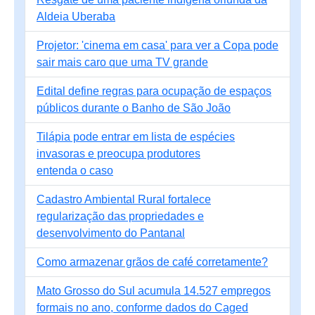
Aldeia Uberaba
Projetor: 'cinema em casa' para ver a Copa pode
sair mais caro que uma TV grande
Edital define regras para ocupação de espaços
públicos durante o Banho de São João
Tilápia pode entrar em lista de espécies
invasoras e preocupa produtores
entenda o caso
Cadastro Ambiental Rural fortalece
regularização das propriedades e
desenvolvimento do Pantanal
Como armazenar grãos de café corretamente?
Mato Grosso do Sul acumula 14.527 empregos
formais no ano, conforme dados do Caged