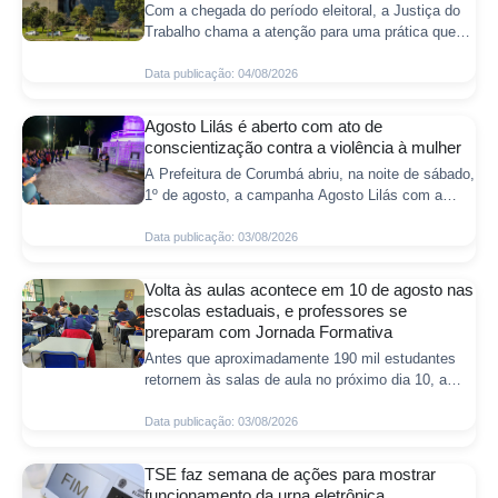
Com a chegada do período eleitoral, a Justiça do
Trabalho chama a atenção para uma prática que
busca interferir na liberdade do eleitor em escolher
seu candidato e no exercício do
Data publicação: 04/08/2026
Agosto Lilás é aberto com ato de
conscientização contra a violência à mulher
A Prefeitura de Corumbá abriu, na noite de sábado,
1º de agosto, a campanha Agosto Lilás com a
iluminação do monumento Cristo Rei do Pantanal
na cor lilás. O ato marcou o início da
Data publicação: 03/08/2026
Volta às aulas acontece em 10 de agosto nas
escolas estaduais, e professores se
preparam com Jornada Formativa
Antes que aproximadamente 190 mil estudantes
retornem às salas de aula no próximo dia 10, a
Rede Estadual de Ensino de Mato Grosso do Sul
inicia na próxima segunda-feira (3) a Jorn
Data publicação: 03/08/2026
TSE faz semana de ações para mostrar
funcionamento da urna eletrônica