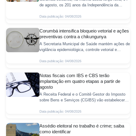
de agosto, os 201 anos da Independência da
Bolívia com uma cerimônia realizada no Centro de
Convenções. O evento reuniu autoridades
Data publicação: 04/08/2026
Corumbá intensifica bloqueio vetorial e ações
preventivas contra a chikungunya
A Secretaria Municipal de Saúde mantém ações de
vigilância epidemiológica, controle vetorial e
orientação à população para prevenção da
chikungunya em Corumbá. As equipes seguem mo
Data publicação: 04/08/2026
Notas fiscais com IBS e CBS terão
implantação em quatro etapas a partir de
agosto
A Receita Federal e o Comitê Gestor do Imposto
sobre Bens e Serviços (CGIBS) vão estabelecer
um cronograma escalonado para a obrigatoriedade
do destaque das alíquotas da Contribuiç
Data publicação: 04/08/2026
Assédio eleitoral no trabalho é crime; saiba
como identificar